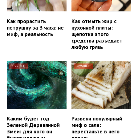
Как прорастить
Как отмыть жир с
петрушку за 3 часа: не
кухонной плиты:
миф, а реальность
щепотка этого
средства разъедает
любую грязь
ЛУЧШЕЕ
ЛУЧШЕЕ
Каким будет год
Развеян популярный
Зеленой Деревянной
миф о сале:
Змеи: для кого он
перестаньте в него
будет удачным
верить