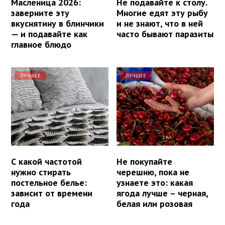
Масленица 2026:
Не подавайте к столу.
заверните эту
Многие едят эту рыбу
вкуснятину в блинчики
и не знают, что в ней
— и подавайте как
часто бывают паразиты
главное блюдо
ЛУЧШЕЕ
ЛУЧШЕЕ
С какой частотой
Не покупайте
нужно стирать
черешню, пока не
постельное белье:
узнаете это: какая
зависит от времени
ягода лучше – черная,
года
белая или розовая