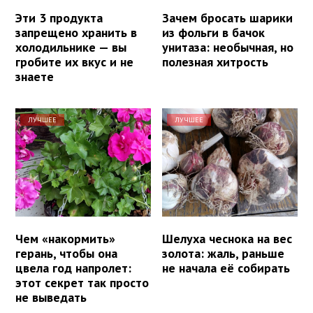
Эти 3 продукта
Зачем бросать шарики
запрещено хранить в
из фольги в бачок
холодильнике — вы
унитаза: необычная, но
гробите их вкус и не
полезная хитрость
знаете
ЛУЧШЕЕ
ЛУЧШЕЕ
Чем «накормить»
Шелуха чеснока на вес
герань, чтобы она
золота: жаль, раньше
цвела год напролет:
не начала её собирать
этот секрет так просто
не выведать