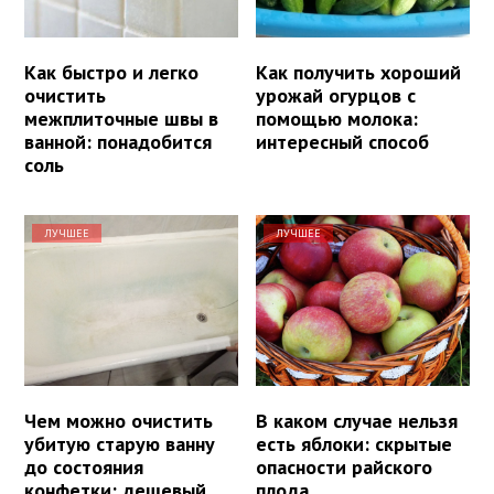
Как быстро и легко
Как получить хороший
очистить
урожай огурцов с
межплиточные швы в
помощью молока:
ванной: понадобится
интересный способ
соль
ЛУЧШЕЕ
ЛУЧШЕЕ
Чем можно очистить
В каком случае нельзя
убитую старую ванну
есть яблоки: скрытые
до состояния
опасности райского
конфетки: дешевый
плода