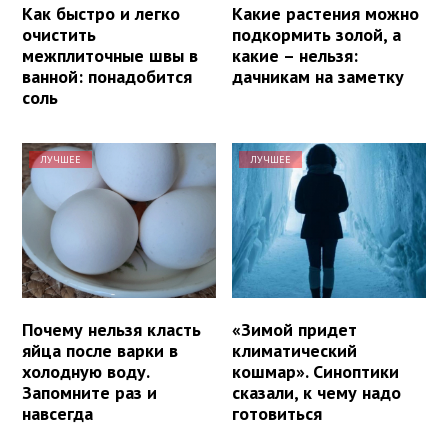
Как быстро и легко
Какие растения можно
очистить
подкормить золой, а
межплиточные швы в
какие – нельзя:
ванной: понадобится
дачникам на заметку
соль
ЛУЧШЕЕ
ЛУЧШЕЕ
Почему нельзя класть
«Зимой придет
яйца после варки в
климатический
холодную воду.
кошмар». Синоптики
Запомните раз и
сказали, к чему надо
навсегда
готовиться